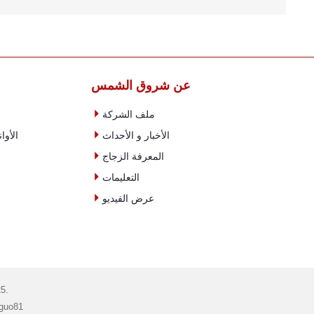
عن شروق الشمس

ملف الشركة

الأخبار و الأحداث
الأوا

المعرفة الزجاج

التعليمات

عرض الفيديو
جمي
البريد الإلكتروني: info@szglassware.com ا