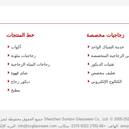
زجاجيات مخصصة
خط المنتجات


خدمة الشباك الواحد
أكواب


ني الزجاجية المتخصصة
زجاجيات ملونة


تقنيات الديكور
زجاجات المياه الزجاجية


تغليف مخصص
شاى قهوة


الكتالوج الإلكتروني
ديكور زجاج

مطبخ
ع الحقوق محفوظة لشركة Shenzhen Sunrise Glassware Co., Ltd. © 2005-2025.
لهاتف: +86 (755) 8322 2376؛ سكايب: annyguo81