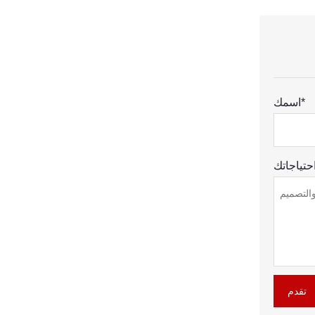
اسمك*
تقدم