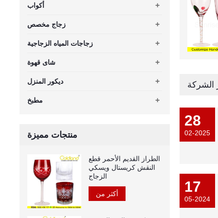
+
أكواب
+
زجاج مخصص
+
زجاجات المياه الزجاجية
+
شاى قهوة
+
ديكور المنزل
 الشركة
+
مطبخ
28
02-2025
منتجات مميزة
الطراز القديم الأحمر قطع
النقش كريستال ويسكي
الزجاج
17
أكثر من
05-2024