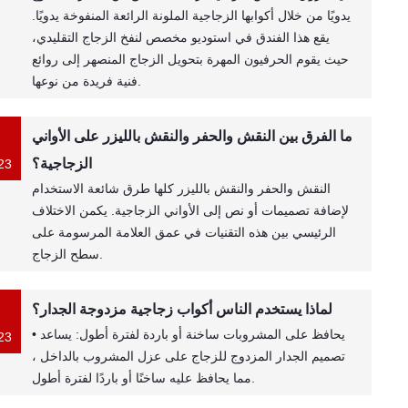
يدويًا من خلال أكوابها الزجاجية الملونة الرائعة المنفوخة يدويًا.
يقع هذا الفندق في استوديو مخصص لنفخ الزجاج التقليدي،
حيث يقوم الحرفيون المهرة بتحويل الزجاج المنصهر إلى روائع
فنية فريدة من نوعها.
ما الفرق بين النقش والحفر والنقش بالليزر على الأواني
الزجاجية؟
23
النقش والحفر والنقش بالليزر كلها طرق شائعة الاستخدام
لإضافة تصميمات أو نص إلى الأواني الزجاجية. يكمن الاختلاف
الرئيسي بين هذه التقنيات في عمق العلامة المرسومة على
سطح الزجاج.
لماذا يستخدم الناس أكواب زجاجية مزدوجة الجدار؟
• يحافظ على المشروبات ساخنة أو باردة لفترة أطول: يساعد
23
تصميم الجدار المزدوج للزجاج على عزل المشروب بالداخل ،
مما يحافظ عليه ساخنًا أو باردًا لفترة أطول.