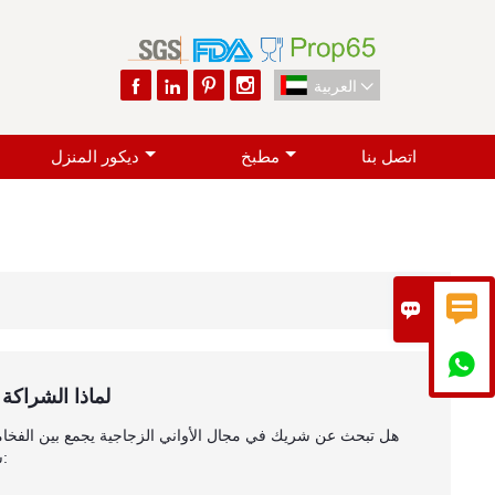




العربية

اتصل بنا
مطبخ
ديكور المنزل



لماذا الشراكة
هل تبحث عن شريك في مجال الأواني الزجاجية يجمع بين الفخامة 
شروق الشمس الأواني الزجاجية تتميز عن غيرها: