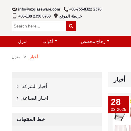
info@szglassware.com
+86-755-8322 2376
خريطة الموقع
+86-138 2350 6768

زجاج مخصص
أكواب
منزل
أخبار
>
منزل
أخبار
أخبار الشركة

اخبار الصناعة

28
02-2025
خط المنتجات