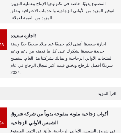
المصنوع يدويًا، خاصة في تكنولوجيا الإنتاج وعملية التزيين
لتوفير المزيد من الأواني الزجاجية والخدمات الاحترافية وخلق
المزيد من القيمة لعملائنا.
اجازة سعيدة!
اجازة سعيدة! أتمنى لكم جميعًا عيد ميلاد سعيدًا جدًا وسنة
23
جديدة سعيدة! نشكرك على كل ما قدمته من دعم ودعم
لمنتجات الأواني الزجاجية وإيمانك بشركتنا هذا العام. سنصبح
شريكًا أفضل للزجاج ونخلق قيمة أكبر لمجال الزجاج في عام
2024.
اقرأ المزيد
أكواب زجاجية ملونة منفوخة يدوياً من شركة شروق
الشمس الأواني الزجاجية
24
في شروق الشمس الأواني الزجاجية، يتألق فن التميز المصنوع