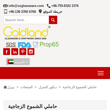
info@szglassware.com
+86-755-8322 2376
خريطة الموقع
+86-138 2350 6768





العربية

Tog

حاملي الشموع الزجاجية
>
ديكور المنزل
>
المنتجات
>
منزل
حاملي الشموع الزجاجية