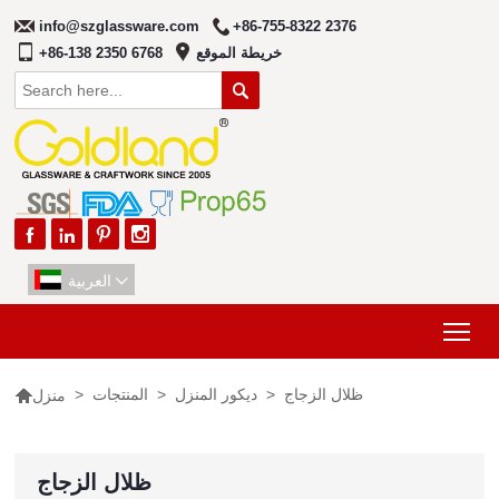
info@szglassware.com
+86-755-8322 2376
خريطة الموقع
+86-138 2350 6768





العربية

Tog

ظلال الزجاج
>
ديكور المنزل
>
المنتجات
>
منزل
ظلال الزجاج