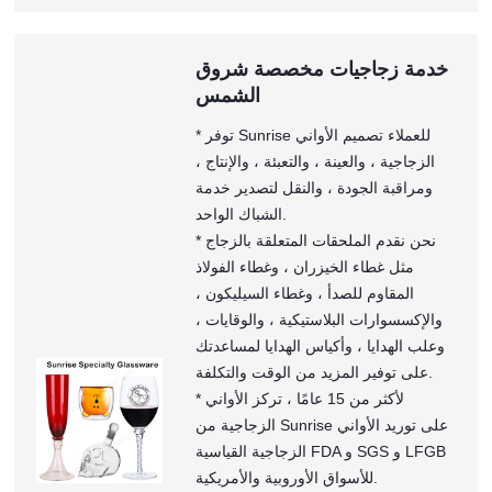
خدمة زجاجيات مخصصة شروق
الشمس
* توفر Sunrise للعملاء تصميم الأواني
الزجاجية ، والعينة ، والتعبئة ، والإنتاج ،
ومراقبة الجودة ، والنقل لتصدير خدمة
الشباك الواحد.
* نحن نقدم الملحقات المتعلقة بالزجاج
مثل غطاء الخيزران ، وغطاء الفولاذ
المقاوم للصدأ ، وغطاء السيليكون ،
والإكسسوارات البلاستيكية ، والوقايات ،
وعلب الهدايا ، وأكياس الهدايا لمساعدتك
على توفير المزيد من الوقت والتكلفة.
* لأكثر من 15 عامًا ، تركز الأواني
الزجاجية من Sunrise على توريد الأواني
الزجاجية القياسية FDA و SGS و LFGB
للأسواق الأوروبية والأمريكية.