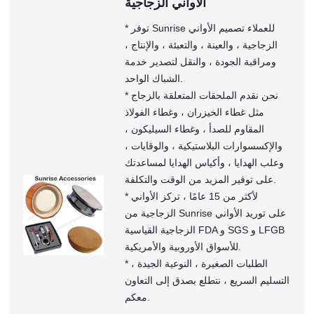
الأواني الزجاجية
* توفر Sunrise للعملاء تصميم الأواني
الزجاجية ، والعينة ، والتعبئة ، والإنتاج ،
ومراقبة الجودة ، والنقل لتصدير خدمة
الشباك الواحد.
* نحن نقدم الملحقات المتعلقة بالزجاج
مثل غطاء الخيزران ، وغطاء الفولاذ
المقاوم للصدأ ، وغطاء السيليكون ،
والإكسسوارات البلاستيكية ، والوقايات ،
وعلب الهدايا ، وأكياس الهدايا لمساعدتك
على توفير المزيد من الوقت والتكلفة.
* لأكثر من 15 عامًا ، تركز الأواني
الزجاجية من Sunrise على توريد الأواني
الزجاجية القياسية FDA و SGS و LFGB
للأسواق الأوروبية والأمريكية.
* الطلبات الصغيرة ، النوعية الجيدة ،
التسليم السريع ، نتطلع بصدق إلى التعاون
معكم.