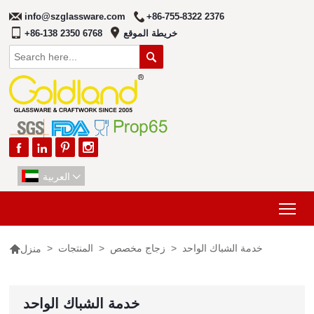
info@szglassware.com
+86-755-8322 2376
خريطة الموقع
+86-138 2350 6768





العربية

Tog

خدمة الشباك الواحد
>
زجاج مخصص
>
المنتجات
>
منزل
خدمة الشباك الواحد