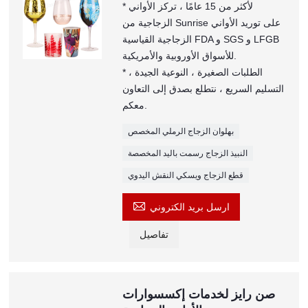
* لأكثر من 15 عامًا ، تركز الأواني
الزجاجية من Sunrise على توريد الأواني
الزجاجية القياسية FDA و SGS و LFGB
للأسواق الأوروبية والأمريكية.
* الطلبات الصغيرة ، النوعية الجيدة ،
التسليم السريع ، نتطلع بصدق إلى التعاون
معكم.
بهلوان الزجاج الرملي المخصص
النبيذ الزجاج رسمت باليد المخصصة
قطع الزجاج ويسكي النقش اليدوي

ارسل بريد الكتروني
تفاصيل
صن رايز لخدمات إكسسوارات