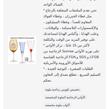
الشباك الواحد.
* نحن نقدم الملحقات المتعلقة بالزجاج
مثل غطاء الخيزران ، وغطاء الفولاذ
المقاوم للصدأ ، وغطاء السيليكون ،
والإكسسوارات البلاستيكية ، والوقايات ،
وعلب الهدايا ، وأكياس الهدايا لمساعدتك
على توفير المزيد من الوقت والتكلفة.
* لأكثر من 15 عامًا ، تركز الأواني
الزجاجية من Sunrise على توريد الأواني
الزجاجية القياسية FDA و SGS و LFGB
للأسواق الأوروبية والأمريكية.
* الطلبات الصغيرة ، النوعية الجيدة ،
التسليم السريع ، نتطلع بصدق إلى التعاون
معكم.
تخصيص كؤوس زجاجية ملونة
الأواني الزجاجية الملونة المخصصة
أكواب ملونة مخصصة