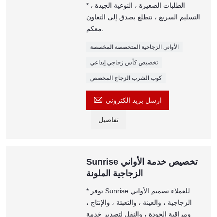
* الطلبات الصغيرة ، النوعية الجيدة ،
التسليم السريع ، نتطلع بصدق إلى التعاون
معكم.
الأواني الزجاجية المتخصصة المخصصة
تخصيص كأس زجاجي إبداعي
كوب الشرب الزجاج المخصص

ارسل بريد الكتروني
تفاصيل
Sunrise تخصيص خدمة الأواني
الزجاجية الملونة
* توفر Sunrise للعملاء تصميم الأواني
الزجاجية ، والعينة ، والتعبئة ، والإنتاج ،
ومراقبة الجودة ، والنقل لتصدير خدمة