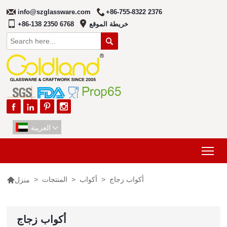
info@szglassware.com
+86-755-8322 2376
خريطة الموقع
+86-138 2350 6768





العربية

Tog

أكواب زجاج
>
أكواب
>
المنتجات
>
منزل
أكواب زجاج