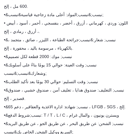
600 مل ، إلخ.
&نبسب;&نبسب;المواد: أعلى مادة زجاجية قياسية&نبسب;
•
• اللون: وردي ، كهرماني ، أزرق ، أخضر ، بنفسجي ، أحمر ، أسود ، أبيض
، أزرق ، رمادي ، إلخ.
&نبسب; شعار:
&نبسب;ج
رائحة الطباعة ، الليزر ، صائق ، متجمد ،
•
بالكهرباء ، مرسومة باليد ، محفورة ، إلخ.
&نبسب; موك: 2000 قطعة لكل تصميم
•
&نبسب; وقت العينة: حوالي 15 يومًا بناءً على أسلوبك
•
وشعارك&نبسب;&نبسب;
&نبسب; وقت التسليم: حوالي 30 يومًا بعد تأكيد الطلب
•
&نبسب; التغليف: صندوق هدايا ، تغليف آمن ، صندوق خشبي ، صندوق
•
قصدير ، إلخ.
&نبسب; شهادة: ادارة الاغذية والعقاقير ، دعم 65 ، LFGB ، SGS ، إلخ.
•
شروط الدفع: T / T ، L / C ، ويسترن يونيون ، والمال غرام
•&نبسب;
&نبسب; الشحن: عن طريق البحر ، عن طريق الجو ، عن طريق البريد
•
السريع ووكيل الشحن الخاص بك&نبسب;