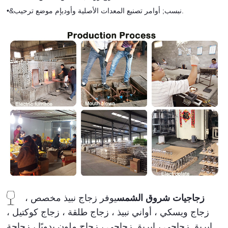
&نبسب; أوامر تصنيع المعدات الأصلية وأوديإم موضع ترحيب.
•
زجاجيات شروق الشمس
يوفر زجاج نبيذ مخصص ،
زجاج ويسكي ، أواني نبيذ ، زجاج طلقة ، زجاج كوكتيل ،
إبريق زجاجي ، إبريق زجاجي ، زجاج ملون يدويًا ، زجاجة