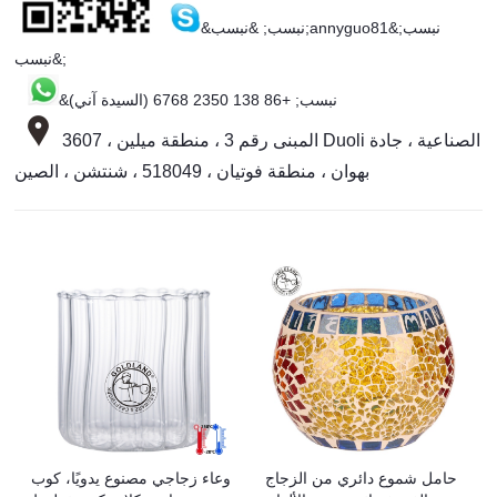
&نبسب; &نبسب;annyguo81&نبسب;
&نبسب;
&نبسب; +86 138 2350 6768 (السيدة آني)
3607 ، المبنى رقم 3 ، منطقة ميلين Duoli الصناعية ، جادة
بهوان ، منطقة فوتيان ، 518049 ، شنتشن ، الصين
حامل شموع دائري من الزجاج
وعاء زجاجي مصنوع يدويًا، كوب