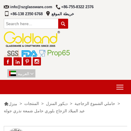
info@szglassware.com
+86-755-8322 2376
خريطة الموقع
+86-138 2350 6768





العربية

Tog

>
حاملي الشموع الزجاجية
>
ديكور المنزل
>
المنتجات
>
منزل
عيد الميلاد الزجاج بلوري حامل شمعة نذري جولة