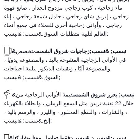
ماء زجاجية ، كوب زجاجي مزدوج الجدار ، صانع قهوة
زجاجي ، إبريق شاي زجاجي ، حامل شمعة زجاجي ، إناء
زجاجي ، وأواني زجاجية أخرى للعملاء في جميع أنحاء
العالم لتلبية متطلبات السوق.&نبسب; &نبسب;
&نبسب; &نبسب;زجاجيات شروق الشمس
متخصص
في الأواني الزجاجية المنفوخة باليد ، والمصنوعة يدويًا ،
والمصنوعة آليًا ، وتقنيات الديكور لتلبية احتياجات
السوق.&نبسب; &نبسب;
&نبسب; يعزز شروق الشمس
قيمة الأواني الزجاجية من
خلال 22 تقنية تزيين مثل السفع الرملي ، والطلاء بالكهرباء
، والشارات ، والقطع المحفور ، والليزر ، والرسم باليد ،
إلخ.&نبسب; &نبسب;
&نبسب;&نبسب; &نبسب;فقط تواصل معنا وشاركنا