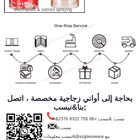
بحاجة إلى أواني زجاجية مخصصة ، اتصل
بنا&نبسب;
&نبسب; &نبسب;+86 755 8322 2376
&نبسب;
&نبسب;معلومات@szglassware.مع