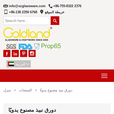
info@szglassware.com
+86-755-8322 2376
خريطة الموقع
+86-138 2350 6768





العربية

Tog
دورق نبيذ مصنوع يدويًا
>
المنتجات
>
منزل
دورق نبيذ مصنوع يدويًا