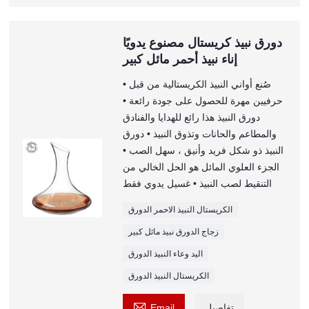
دورق نبيذ كريستال مصنوع يدويًا
إناء نبيذ أحمر مائل كبير
• صُنع أواني النبيذ الكريستالية من قبل
حرفيين مهرة للحصول على جودة رائعة •
دورق النبيذ هذا رائع للهدايا والفنادق
والمطاعم والحانات وتذوق النبيذ • دورق
النبيذ ذو شكل فريد وأنيق ، سهل الصب •
الجزء العلوي المائل هو الحل الخالي من
التنقيط لصب النبيذ • غسيل يدوي فقط
الكريستال النبيذ الاحمر الدورق
زجاج الدورق نبيذ مائل كبير
اليد وعاء النبيذ الدورق
الكريستال النبيذ الدورق

تفاصيل
Email