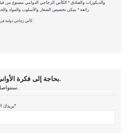
والديكورات والفنادق * الكأس الزجاجي الدوامي مصنوع من قب
رائعة * يمكن تخصيص الشعار والأسلوب والمواد والح
كأس زجاجي دوامة فري
بحاجة إلى فكرة الأواني الزجاجية المخصصة؟ استفسر الان.
سنتواصل معك خلال ساعة واحدة.
بريدك الالكتروني*