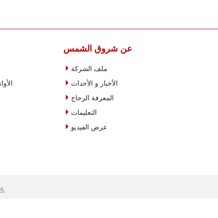
عن شروق الشمس

ملف الشركة

الأخبار و الأحداث
الأوا

المعرفة الزجاج

التعليمات

عرض الفيديو
جمي
البريد الإلكتروني: info@szglassware.com ا