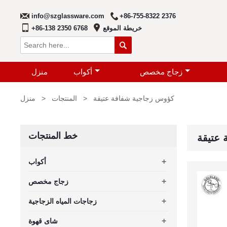
info@szglassware.com
+86-755-8322 2376
خريطة الموقع
+86-138 2350 6768

زجاج مخصص
أكواب
منزل
كؤوس زجاجية شفافة عتيقة
>
المنتجات
>
منزل
خط المنتجات
عتيقة
+
أكواب
+
زجاج مخصص
+
زجاجات المياه الزجاجية
+
شاى قهوة