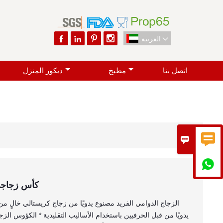




العربية

اتصل بنا
مطبخ
ديكور المنزل



كأس زجاجي 
يدويًا من قبل الحرفيين باستخدام الأساليب التقليدية * الكؤوس الزجاج