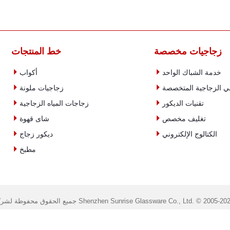
زجاجيات مخصصة
خط المنتجات


خدمة الشباك الواحد
أكواب


ني الزجاجية المتخصصة
زجاجيات ملونة


تقنيات الديكور
زجاجات المياه الزجاجية


تغليف مخصص
شاى قهوة


الكتالوج الإلكتروني
ديكور زجاج

مطبخ
ع الحقوق محفوظة لشركة Shenzhen Sunrise Glassware Co., Ltd. © 2005-2025.
لهاتف: +86 (755) 8322 2376؛ سكايب: annyguo81