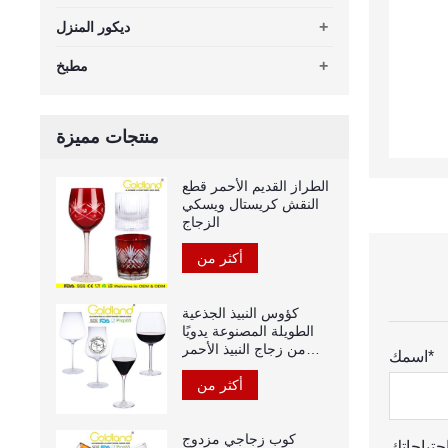
+
ديكور المنزل
+
مطبخ
منتجات مميزة
الطراز القديم الأحمر قطع
النقش كريستال ويسكي
الزجاج
أكثر من
كؤوس النبيذ الجذعية
الطويلة المصنوعة يدويًا
من زجاج النبيذ الأحمر
اسمك*
الكريستالي
أكثر من
كوب زجاجي مزدوج