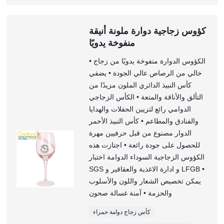
كؤوس زجاجية دوارة ملونة أنيقة
منفوخة يدويًا
• الكؤوس الدوارة منفوخة يدويًا من زجاج
خالي من الرصاص عالي الجودة • يضفي
كأس النبيذ الدائري الملون مزيدًا من
التألق والأناقة والمتعة • الكأس الزجاجي
الدوامي رائع لتزيين الحفلات والهدايا
والفنادق والمطاعم • كأس النبيذ الأحمر
الدوار مصنوع من قبل حرفيين مهرة
للحصول على جودة رائعة • اجتازت هذه
الكؤوس الزجاجية السوداء الدوامة اختبار
SGS و ادارة الاغذية والعقاقير و LFGB •
يمكن تخصيص الشعار واللون والأسلوب
والحزمة • آمنة غسالة صحون
كأس زجاج دوامة حمراء