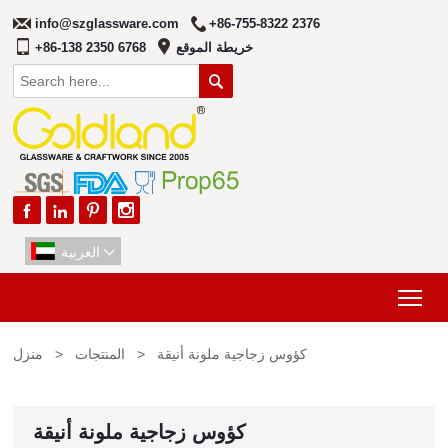
info@szglassware.com
+86-755-8322 2376
خريطة الموقع
+86-138 2350 6768





العربية

Tog
كؤوس زجاجية ملونة أنيقة
>
المنتجات
>
منزل
كؤوس زجاجية ملونة أنيقة