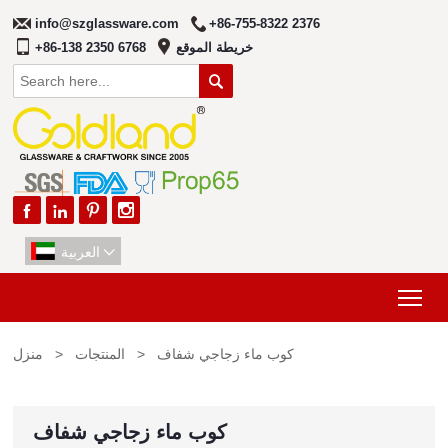
info@szglassware.com
+86-755-8322 2376
خريطة الموقع
+86-138 2350 6768





العربية

Tog
كوب ماء زجاجي شفاف
>
المنتجات
>
منزل
كوب ماء زجاجي شفاف