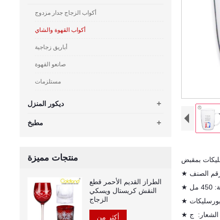
أكواب الزجاج جدار مزدوج
أكواب القهوة والشاي
أباريق زجاجية
صانعو القهوة
مستلزمات
+
ديكور المنزل
+
مطبخ
منتجات مميزة
يكات بمقبض
الطراز القديم الأحمر قطع
النقش كريستال ويسكي
الزجاج
الشعار:
ج
★
أكثر من