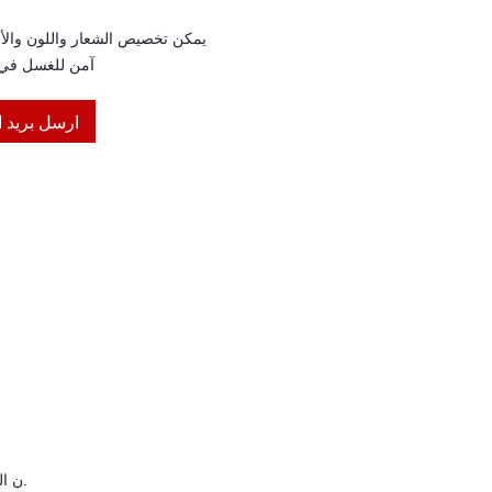
* يمكن تخصيص الشعار واللون وال
* آمن للغسل في
ارسل بريد ا
C ن الطباعة، ليزر، لصائق، بلوري، بالكهرباء، مرسومة باليد، محفورة، وما إلى ذلك.