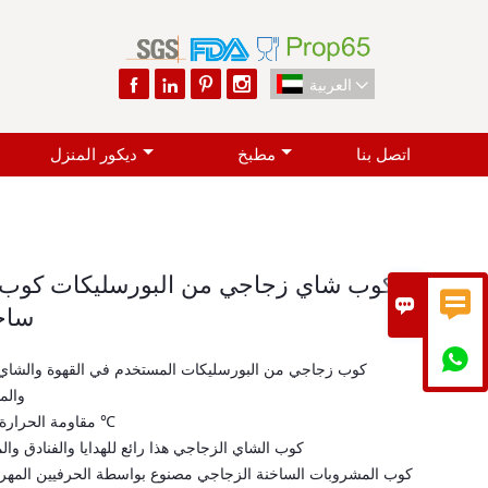




العربية

اتصل بنا
مطبخ
ديكور المنزل
كوب شاي زجاجي من البورسليكات كوب


ساخ

والم
* مقاومة الحرارة: -20 ℃ ~ 160 ℃
* كوب الشاي الزجاجي هذا رائع للهدايا والفنادق وا