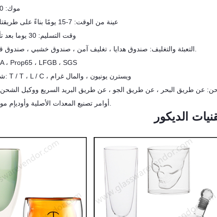
موك: 2000 قطعة
★ عينة من الوقت: 7-15 يومًا بناءً على طريقتك وشعارك
★ وقت التسليم: 30 يوما بعد تأكيد الطلب
التعبئة والتغليف: صندوق هدايا ، تغليف آمن ، صندوق خشبي ، صندوق قصدير ، إلخ.
شهادة: ، Prop65 ، LFGB ، SGS
شروط الدفع: T / T ، L / C ، ويسترن يونيون ، والمال غرام
أوامر تصنيع المعدات الأصلية وأوديإم موضع ترحيب.
نيات الديكور