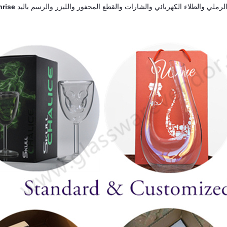
ال 22 تقنية تزيين مثل السفع الرملي والطلاء الكهربائي والشارات والقطع المحفور والليزر والرسم باليد