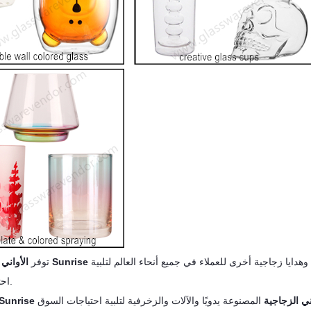
زجاج نبيذ مخصص وإبريق شاي وأكواب بيرة ومزهريات زجاجية وهدايا زجاجية أخرى للعملاء في جميع أنحاء العالم لتلبية
الأواني الزجاجية Sunrise
▶ توفر
احتياجات السوق.
ني الزجاجية