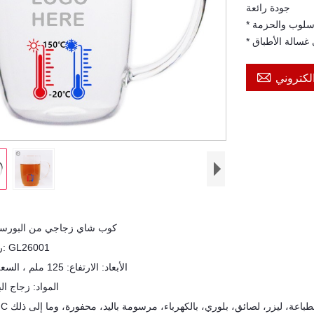
جودة رائعة
أسلوب والحزمة
 غسالة الأطباق

لكتروني
كوب شاي زجاجي من البورسل
★ رقم الصنف: GL26001
★ الأبعاد: الارتفاع: 125 ملم ، السعة: 450 مل
★ المواد: زجاج البورسليكات