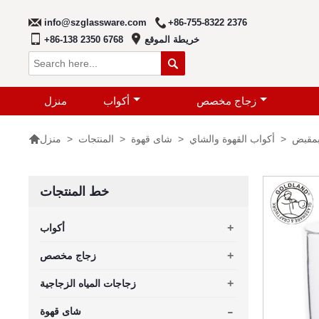
info@szglassware.com
+86-755-8322 2376
خريطة الموقع
+86-138 2350 6768

زجاج مخصص
أكواب
منزل

بمقبض
>
أكواب القهوة والشاي
>
شاى قهوة
>
المنتجات
>
منزل
خط المنتجات
+
أكواب
+
زجاج مخصص
+
زجاجات المياه الزجاجية
-
شاى قهوة