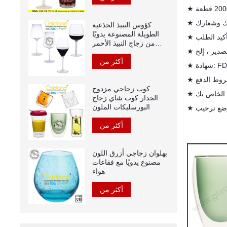
★
كؤوس النبيذ الجذعية
الطويلة المصنوعة يدويًا
من زجاج النبيذ الأحمر
★
الكريستالي
أكثر من
FDA 
★
★
كوب زجاجي مزدوج
الجدار كوب شاي زجاج
البورسليكات الملون
★
أكثر من
بهلوان زجاجي أزرق اللون
مصنوع يدويًا مع فقاعات
هواء
أكثر من