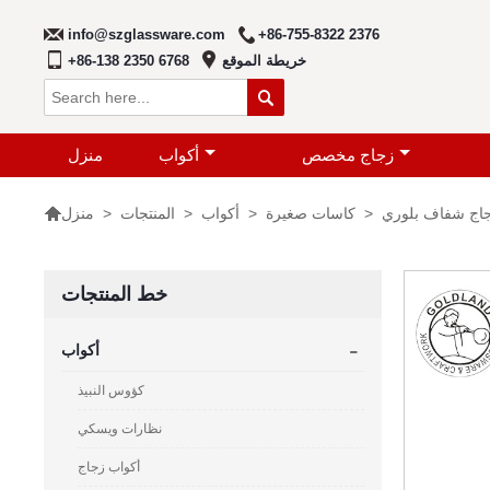
info@szglassware.com
+86-755-8322 2376
خريطة الموقع
+86-138 2350 6768

زجاج مخصص
أكواب
منزل

جاج شفاف بلوري
>
كاسات صغيرة
>
أكواب
>
المنتجات
>
منزل
خط المنتجات
-
أكواب
كؤوس النبيذ
نظارات ويسكي
أكواب زجاج