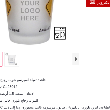

لكتروني
قاعدة ثقيلة اسبرسو شوت زجاج
★ رقم الصنف: GL23012
★ الأبعاد: السعة: 1.5 أونصة ، 2 أونصة
★ المواد: زجاج بلوري خالي