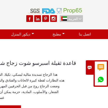




العربية

اتصل بنا
مطبخ
ديكور المنزل
قاعدة ثقيلة اسبرسو شوت زجاج شف


* هذا الزجاج تسديدة مثالية ليسكي، تكيلا، ا

* هذه النظارات لقطة كبيرة لالحانات والفنادق وا
* وضعت الزجاج روح من قبل الحرفيين المهرة
* الشعار، والأسلوب، المادية، حزمة يمكن 
* غ