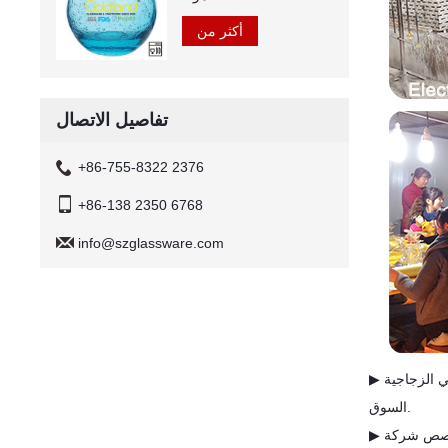
أكثر من
تفاصيل الاتصال
+86-755-8322 2376
+86-138 2350 6768
info@szglassware.com
▶ توفر الأواني الزجاجية Sunrise زجاج نبيذ مخصص وإبريق شاي وأكواب بيرة ومزهريات زجاجية وهدايا زجاجية أخرى للعملاء في جميع أنحاء العالم لتلبية احتياجات
ق.