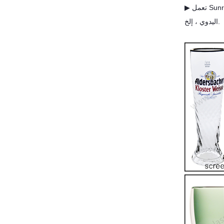
▶ تعمل Sunrise على تعزيز قيمة الأواني الزجاجية من خلال 22 تقنية تزيين مثل السفع الرملي ، والطلاء الكهربائي ، والشارات ، والقطع المحفور ، والليزر ، والطلاء
اليدوي ، إلخ.