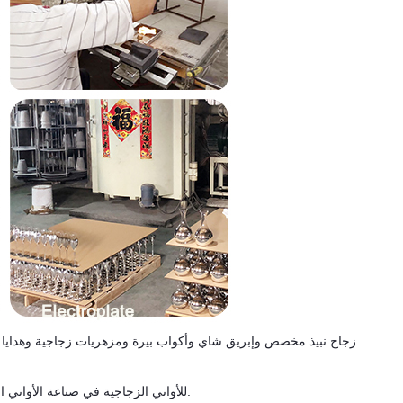
▶ تتخصص شركة Sunrise للأواني الزجاجية في صناعة الأواني الزجاجية المصنوعة يدويًا والآلات والزخرفية لتلبية احتياجات السوق.