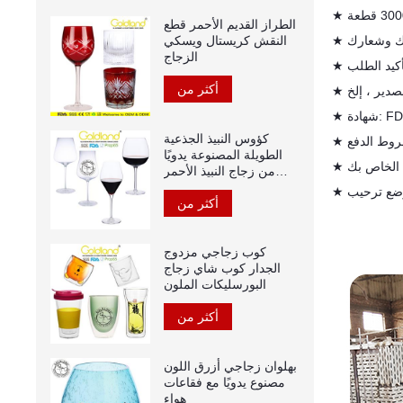
★
الطراز القديم الأحمر قطع
النقش كريستال ويسكي
الزجاج
أكثر من
★
FDA 
★
كؤوس النبيذ الجذعية
★
الطويلة المصنوعة يدويًا
من زجاج النبيذ الأحمر
الكريستالي
★
أكثر من
كوب زجاجي مزدوج
الجدار كوب شاي زجاج
البورسليكات الملون
أكثر من
بهلوان زجاجي أزرق اللون
مصنوع يدويًا مع فقاعات
هواء