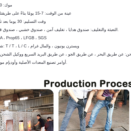
موك: 3000 قطعة
★ عينة من الوقت: 7-15 يومًا بناءً على طريقتك وشعارك
★ وقت التسليم: 30 يوما بعد تأكيد الطلب
التعبئة والتغليف: صندوق هدايا ، تغليف آمن ، صندوق خشبي ، صندوق قصدير ، إلخ.
شهادة: ، Prop65 ، LFGB ، SGS
شروط الدفع: T / T ، L / C ، ويسترن يونيون ، والمال غرام
أوامر تصنيع المعدات الأصلية وأوديإم موضع ترحيب.