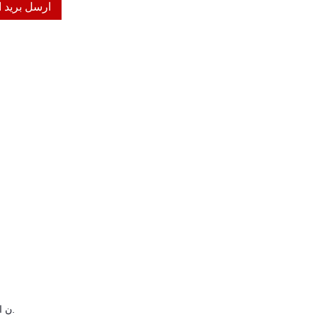
ارسل بريد ا
C ن الطباعة، ليزر، بلوري، بالكهرباء، صائق، مرسومة باليد، محفورة، وما إلى ذلك.