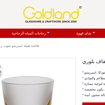
شاى قهوة
زجاجات المياه الزجاجية
قاعدة ثقيلة اسبرسو شوت ز
اف بلوري
لفودكا، اسبريسو
لمطاعم والنوادي
 لنوعية ممتازة
أن يكون مخصصة
سالة صحون آمنة