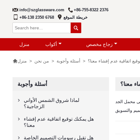
info@szglassware.com
+86-755-8322 2376
خريطة الموقع
+86-138 2350 6768

زجاج مخصص
أكواب
منزل

قيع اتفاقية عدم إفشاء معنا؟
>
أسئلة وأجوبة
>
من نحن
>
منزل
اء معنا؟
أسئلة وأجوبة
لماذا شروق الشمس الأواني

الزجاجية؟
هل يمكنك توقيع اتفاقية عدم إفشاء

معنا؟
هل تقبل رسومات التصميم الخاصة
