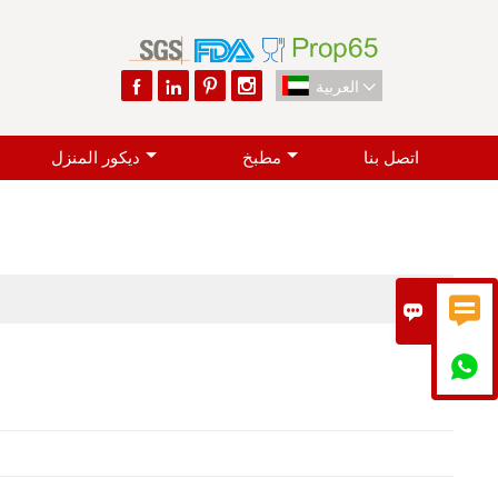




العربية

اتصل بنا
مطبخ
ديكور المنزل


